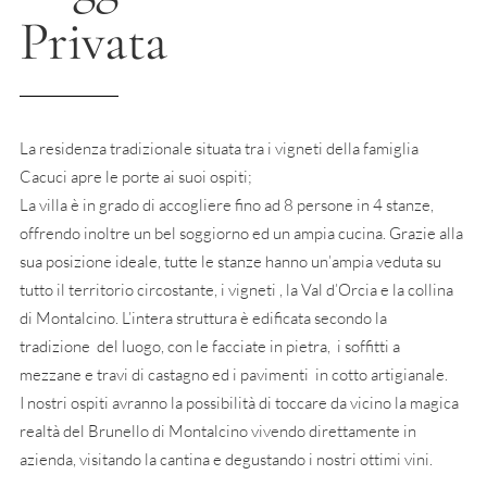
Privata
La residenza tradizionale situata tra i vigneti della famiglia
Cacuci apre le porte ai suoi ospiti;
La villa è in grado di accogliere fino ad 8 persone in 4 stanze,
offrendo inoltre un bel soggiorno ed un ampia cucina. Grazie alla
sua posizione ideale, tutte le stanze hanno un’ampia veduta su
tutto il territorio circostante, i vigneti , la Val d’Orcia e la collina
di Montalcino. L’intera struttura è edificata secondo la
tradizione del luogo, con le facciate in pietra, i soffitti a
mezzane e travi di castagno ed i pavimenti in cotto artigianale.
I nostri ospiti avranno la possibilità di toccare da vicino la magica
realtà del Brunello di Montalcino vivendo direttamente in
azienda, visitando la cantina e degustando i nostri ottimi vini.