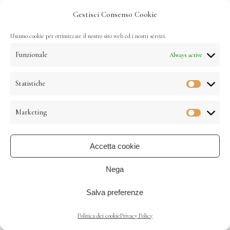
Gestisci Consenso Cookie
Usiamo cookie per ottimizzare il nostro sito web ed i nostri servizi.
Funzionale
Always active
Statistiche
Statistic
Marketing
Marketin
©21 Il Paradiso Di Cacuci. All Rights Reserved. P.Iva
Accetta cookie
014820110525.
Condizioni Di Vendita
|
Privacy Policy
|
Cookie Policy
Nega
Salva preferenze
Realizzato Da
MG Group
Politica dei cookie
Privacy Policy